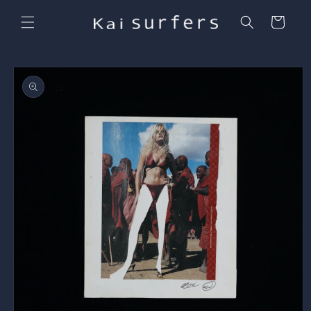
コンテ
カ
ンツに
ー
進む
ト
商品情
報にス
キップ