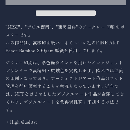
量
量
を
を
減
増
ら
や
"NISI”、"デビル西岡"、"
西岡昌典"のジークレー 印刷のポ
す
す
スターです。
この作品は、高級印画紙ハーネミューレ社のFINE ART
Paper Bamboo 290gsm 厚紙を使用しています。
ジクレー印刷は、多色顔料インクを用いたインクジェット
プリンターで高精細・広域色を実現します。欧米では主流
の印刷となっており、アーティストがアート作品のロット
管理を行い販売することが主流となっています。近年で
は、NFTをはじめとしたデジタルアート作品が台頭してき
ており、デジタルアートを色再現性高く印刷する方法で
す。
・High Quality: