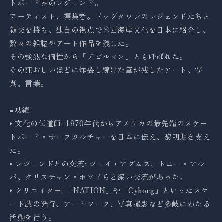
トボード界のレジェンド。
アーティスト、編集者。ドッグタウンのレジェンドたちと
親交を持ち、独自の視点で米西海岸文化を日本に紹介し、
数々の雑誌やアート作品を残した。
その強烈な個性から「デビルマン」とも呼ばれた。
その狂おしいほどに炸裂し続けた筆が残したアート、写
真、言葉。
●功績
• 文化の伝道師: 1970年代からアメリカの最先端のスケー
トボード・サーフカルチャーを日本に伝え、黎明期を支え
た。
• レジェンドとの交流: ジェイ・アダムス、トニー・アル
バ、クリスチャン・ホソイらと深い交流があった。
• クリエイター: 「NATION」や「Cyborg」といったスケ
ート誌の発行、アートワーク、写真撮影など多岐にわたる
活動を行う。