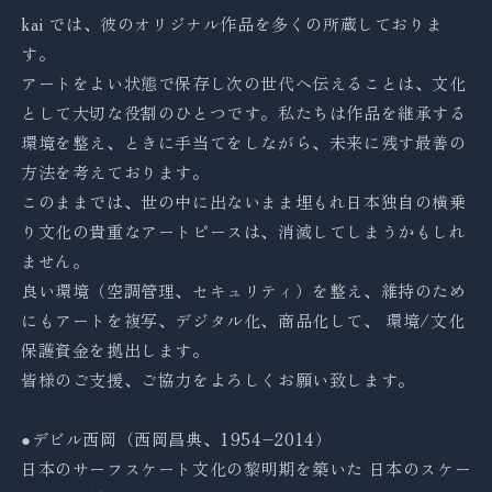
kai では、彼のオリジナル作品を多くの所蔵しておりま
す。
アートをよい状態で保存し次の世代へ伝えることは、文化
として大切な役割のひとつです。私たちは作品を継承する
環境を整え、ときに手当てをしながら、未来に残す最善の
方法を考えております。
このままでは、世の中に出ないまま埋もれ日本独自の横乗
り文化の貴重な
アートピースは、
消滅してしまうかもしれ
ません。
良い環境（空調管理、セキュリティ）を整え、維持のため
にもアートを複写、デジタル化、商品化して、
環境/文化
保護資金を拠出します。
皆様のご支援、ご協力をよろしくお願い致します。
●デビル西岡（西岡昌典、1954–2014）
日本のサーフスケート文化の黎明期を築いた
日本のスケー