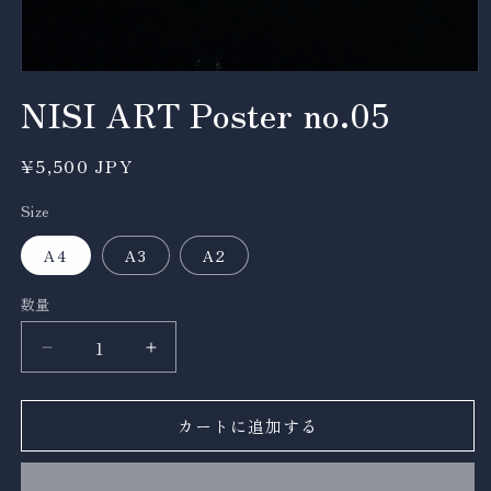
モ
NISI ART Poster no.05
ー
ダ
ル
で
通
¥5,500 JPY
メ
常
デ
Size
価
ィ
ア
格
A4
A3
A2
(1)
を
開
数量
数
く
量
NISI
NISI
ART
ART
Poster
Poster
カートに追加する
no.05
no.05
の
の
数
数