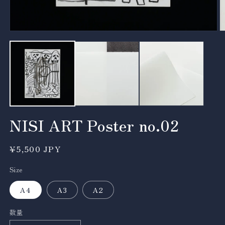
モ
ー
ダ
ル
で
メ
デ
ィ
ア
(1)
(2
NISI ART Poster no.02
を
開
く
通
¥5,500 JPY
常
Size
価
格
A4
A3
A2
数量
数