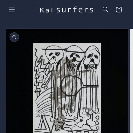
コンテ
カ
ンツに
ー
進む
ト
商品情
報にス
キップ