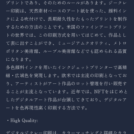
プリントであり、そのためのルールがあります。ジークレ
ー印刷は、天然素材ベースのアート紙を使った、顔料イン
クによる吹付けで、長期耐久性をたもったプリントを制作
するための方法のことです。米国のファインアートプリン
トの世界では、この印刷方式を用いてはじめて、作品とし
て表に出すことができ、ミュージアムクオリティ、メトロ
ポリタン美術館、ルーブル美術館などでも認められる品質
になります。
多色顔料インクを用いたインクジェットプリンターで高精
細・広域色を実現します。欧米では主流の印刷となってお
り、アーティストがアート作品のロット管理を行い販売す
ることが主流となっています。近年では、NFTをはじめと
したデジタルアート作品が台頭してきており、デジタルア
ートを色再現性高く印刷する方法です。
・High Quality:
デジタルジクレー印刷は、カラーマッチングと詳細なカラ