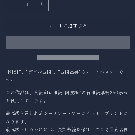
量
NISI
NISI
ART
ART
Poster
Poster
カートに追加する
no.02
no.02
の
の
数
数
量
量
を
を
減
増
ら
や
"NISI”、"デビル西岡"、"西岡昌典"のアートポスターで
す
す
す。
この作品は、高級印画和紙”阿波紙”の竹和紙厚紙250gsm
を使用しています。
最高級と言われるジークレー・アーカイバル・プリントに
なります。
最高級というためには、長期永続を保証してこそ最高品質