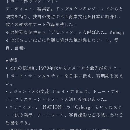
トボード界のレジェンド。
アーティスト、編集者。ドッグタウンのレジェンドたちと
親交を持ち、独自の視点で米西海岸文化を日本に紹介し、
数々の雑誌やアート作品を残した。
その強烈な個性から「デビルマン」とも呼ばれた。&nbsp;
その狂おしいほどに炸裂し続けた筆が残したアート、写
真、言葉。
●功績
• 文化の伝道師: 1970年代からアメリカの最先端のスケー
トボード・サーフカルチャーを日本に伝え、黎明期を支え
た。
• レジェンドとの交流: ジェイ・アダムス、トニー・アル
バ、クリスチャン・ホソイらと深い交流があった。
• クリエイター: 「NATION」や「Cyborg」といったスケ
ート誌の発行、アートワーク、写真撮影など多岐にわたる
活動を行う。