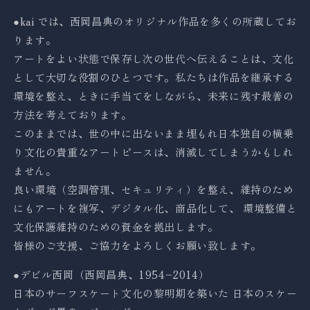
●kai では、西岡昌典のオリジナル作品を多くの所蔵してお
ります。
アートをよい状態で保存し次の世代へ伝えることは、文化
として大切な役割のひとつです。私たちは作品を継承する
環境を整え、ときに手当てをしながら、未来に残す最善の
方法を考えております。
このままでは、世の中に出ないまま埋もれ日本独自の横乗
り文化の貴重なアートピースは、消滅してしまうかもしれ
ません。
良い環境（空調管理、セキュリティ）を整え、維持のため
にもアートを複写、デジタル化、商品化して、 環境整備と
文化保護維持のための資金を拠出します。
皆様のご支援、ご協力をよろしくお願い致します。
●デビル西岡（西岡昌典、1954–2014）
日本のサーフスケート文化の黎明期を築いた 日本のスケー