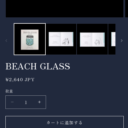
モ
ー
ダ
ル
で
メ
デ
ィ
ア
BEACH GLASS
(1)
(2
を
開
通
¥2,640 JPY
く
常
数量
数
価
格
量
BEACH
BEACH
GLASS
GLASS
の
の
カートに追加する
数
数