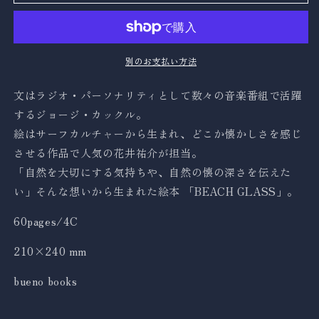
量
量
を
を
減
増
ら
や
別のお支払い方法
す
す
文はラジオ・パーソナリティとして数々の音楽番組で活躍
するジョージ・カックル。
絵はサーフカルチャーから生まれ、どこか懐かしさを感じ
させる作品で人気の花井祐介が担当。
「自然を大切にする気持ちや、自然の懐の深さを伝えた
い」そんな想いから生まれた絵本 「BEACH GLASS」。
60pages/4C
210×240 mm
bueno books