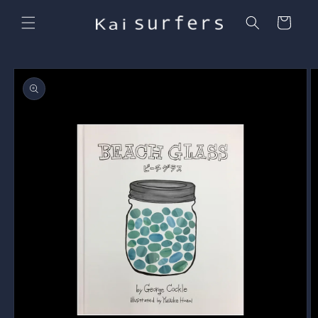
コンテ
カ
ンツに
ー
進む
ト
商品情
報にス
キップ